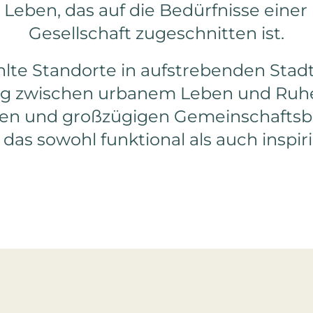
Panolia Livi
 Leben, das auf die Bedürfnisse eine
Staytoo
Gesellschaft zugeschnitten ist.
Staynomad
lte Standorte in aufstrebenden Stadt
g zwischen urbanem Leben und Ruhe
Stayurban
ten und großzügigen Gemeinschaftsbe
The Stayte
das sowohl funktional als auch inspiri
CoBo
Store It
Penta Hotels