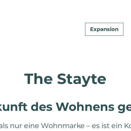
Expansion
The Stayte
Brands
Curata
kunft des Wohnens ge
Tibado Care
Marienboge
als nur eine Wohnmarke – es ist ein K