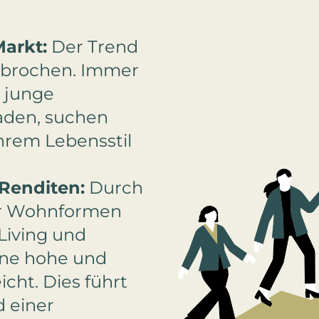
arkt:
Der Trend
ebrochen. Immer
 junge
aden, suchen
hrem Lebensstil
Renditen:
Durch
er Wohnformen
Living und
ne hohe und
icht. Dies führt
 einer