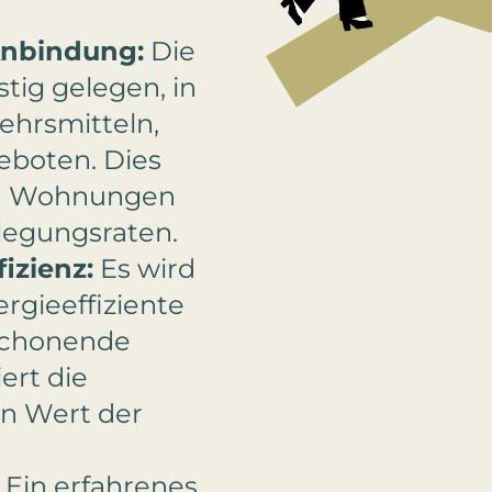
Anbindung:
Die
tig gelegen, in
ehrsmitteln,
eboten. Dies
en Wohnungen
elegungsraten.
izienz:
Es wird
rgieeffiziente
schonende
ert die
en Wert der
Ein erfahrenes